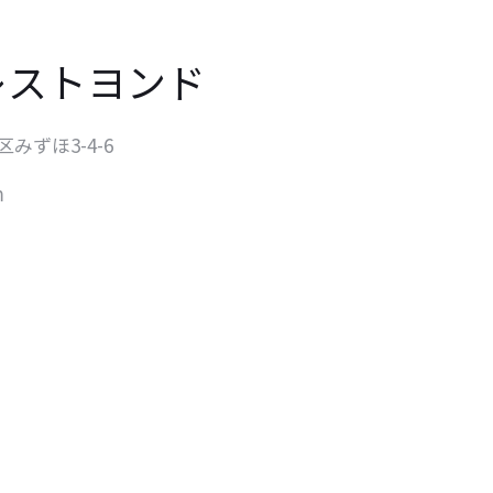
レストヨンド
区みずほ3-4-6
m